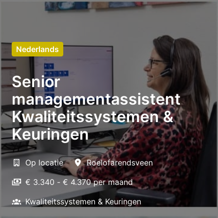
Nederlands
Senior
managementassistent
Kwaliteitssystemen &
Keuringen
Op locatie
Roelofarendsveen
€ 3.340 - € 4.370 per maand
Kwaliteitssystemen & Keuringen